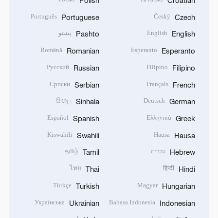
Português
Český
Portuguese
Czech
English
پښتو
Pashto
English
Română
Esperanto
Romanian
Esperanto
Русский
Filipino
Russian
Filipino
Српски
Français
Serbian
French
සිංහල
Deutsch
Sinhala
German
Español
Ελληνικά
Spanish
Greek
Kiswahili
Hausa
Swahili
Hausa
עברית
தமிழ்
Tamil
Hebrew
ไทย
हिन्दी
Thai
Hindi
Türkçe
Magyar
Turkish
Hungarian
Українська
Bahasa Indonesia
Ukrainian
Indonesian