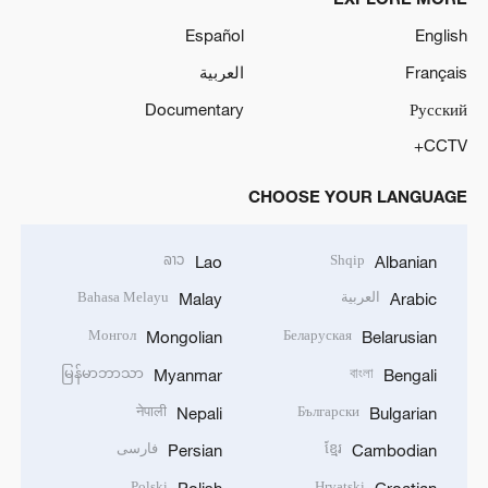
Español
English
Français
العربية
Documentary
Русский
CCTV+
CHOOSE YOUR LANGUAGE
ລາວ
Shqip
Lao
Albanian
العربية
Bahasa Melayu
Malay
Arabic
Монгол
Беларуская
Mongolian
Belarusian
မြန်မာဘာသာ
বাংলা
Myanmar
Bengali
नेपाली
Български
Nepali
Bulgarian
ខ្មែរ
فارسی
Persian
Cambodian
Polski
Hrvatski
Polish
Croatian