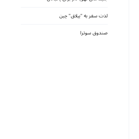
لذت سفر به "ییلاق" چین
صندوق سوترا