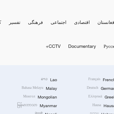
فغانستان
اقتصادی
اجتماعی
فرهنگی
تفسیر
ک
CCTV+
Documentary
Русс
ລາວ
Lao
Français
Frenc
Bahasa Melayu
Malay
Deutsch
Germa
Монгол
Mongolian
Ελληνικά
Gree
မြန်မာဘာသာ
Myanmar
Hausa
Haus
עברית
नेपाली