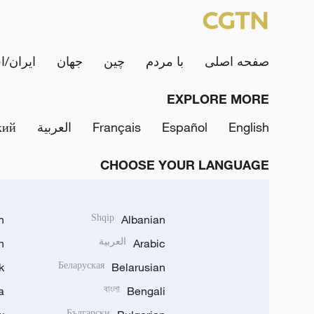
صفحه اصلی
با مردم
چین
جهان
ایران/ا
EXPLORE MORE
English
Español
Français
العربية
кий
CHOOSE YOUR LANGUAGE
h
Shqip
Albanian
Arabic
العربية
n
k
Беларуская
Belarusian
a
বাংলা
Bengali
Български