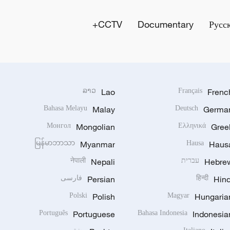
CCTV+
Documentary
Русс
ລາວ
Lao
Français
Frenc
Bahasa Melayu
Malay
Deutsch
Germa
Монгол
Mongolian
Ελληνικά
Gree
မြန်မာဘာသာ
Myanmar
Hausa
Haus
Hebre
עברית
Nepali
नेपाली
Hind
हिन्दी
Persian
فارسی
Polski
Polish
Magyar
Hungaria
Português
Portuguese
Bahasa Indonesia
Indonesia