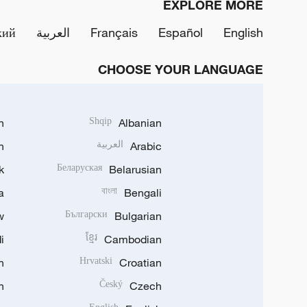
EXPLORE MORE
English
Español
Français
العربية
кий
CHOOSE YOUR LANGUAGE
h
Shqip
Albanian
Arabic
العربية
n
k
Беларуская
Belarusian
a
বাংলা
Bengali
w
Български
Bulgarian
i
ខ្មែរ
Cambodian
n
Hrvatski
Croatian
n
Český
Czech