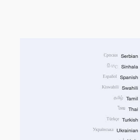
Српски
Serbian
සිංහල
Sinhala
Español
Spanish
Kiswahili
Swahili
தமிழ்
Tamil
ไทย
Thai
Türkçe
Turkish
Українська
Ukrainian