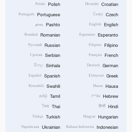
Polski
Hrvatski
Polish
Croatian
Português
Český
Portuguese
Czech
English
پښتو
Pashto
English
Română
Esperanto
Romanian
Esperanto
Русский
Filipino
Russian
Filipino
Српски
Français
Serbian
French
සිංහල
Deutsch
Sinhala
German
Español
Ελληνικά
Spanish
Greek
Kiswahili
Hausa
Swahili
Hausa
עברית
தமிழ்
Tamil
Hebrew
ไทย
हिन्दी
Thai
Hindi
Türkçe
Magyar
Turkish
Hungarian
Українська
Bahasa Indonesia
Ukrainian
Indonesian