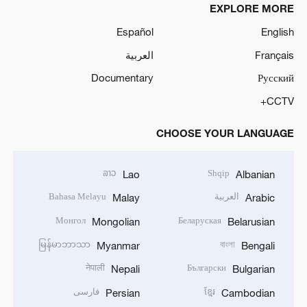
EXPLORE MORE
Español
English
Français
العربية
Documentary
Русский
CCTV+
CHOOSE YOUR LANGUAGE
ລາວ
Shqip
Lao
Albanian
العربية
Bahasa Melayu
Malay
Arabic
Монгол
Беларуская
Mongolian
Belarusian
မြန်မာဘာသာ
বাংলা
Myanmar
Bengali
नेपाली
Български
Nepali
Bulgarian
ខ្មែរ
فارسی
Persian
Cambodian