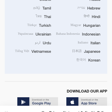
עברית
தமிழ்
Tamil
Hebrew
ไทย
हिन्दी
Thai
Hindi
Türkçe
Magyar
Turkish
Hungarian
Українська
Bahasa Indonesia
Ukrainian
Indonesian
Italiano
اردو
Urdu
Italian
Tiếng Việt
日本語
Vietnamese
Japanese
한국어
Korean
DOWNLOAD OUR APP