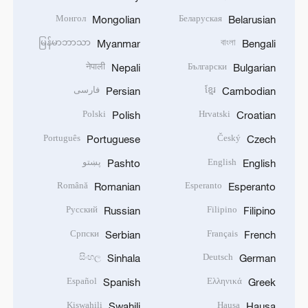
Монгол
Беларуская
Mongolian
Belarusian
မြန်မာဘာသာ
বাংলা
Myanmar
Bengali
नेपाली
Български
Nepali
Bulgarian
ខ្មែរ
فارسی
Persian
Cambodian
Polski
Hrvatski
Polish
Croatian
Português
Český
Portuguese
Czech
English
پښتو
Pashto
English
Română
Esperanto
Romanian
Esperanto
Русский
Filipino
Russian
Filipino
Српски
Français
Serbian
French
සිංහල
Deutsch
Sinhala
German
Español
Ελληνικά
Spanish
Greek
Kiswahili
Hausa
Swahili
Hausa