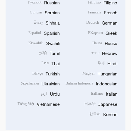
Русский
Filipino
Russian
Filipino
Српски
Français
Serbian
French
සිංහල
Deutsch
Sinhala
German
Español
Ελληνικά
Spanish
Greek
Kiswahili
Hausa
Swahili
Hausa
עברית
தமிழ்
Tamil
Hebrew
ไทย
हिन्दी
Thai
Hindi
Türkçe
Magyar
Turkish
Hungarian
Українська
Bahasa Indonesia
Ukrainian
Indonesian
Italiano
اردو
Urdu
Italian
Tiếng Việt
日本語
Vietnamese
Japanese
한국어
Korean