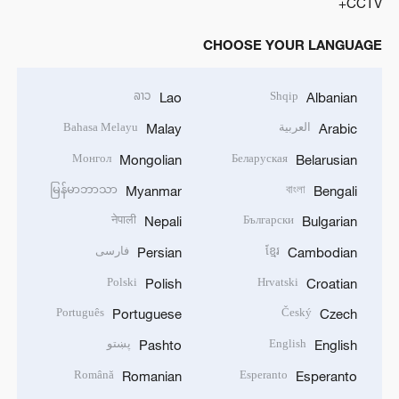
CCTV+
CHOOSE YOUR LANGUAGE
ລາວ
Shqip
Lao
Albanian
العربية
Bahasa Melayu
Malay
Arabic
Монгол
Беларуская
Mongolian
Belarusian
မြန်မာဘာသာ
বাংলা
Myanmar
Bengali
नेपाली
Български
Nepali
Bulgarian
ខ្មែរ
فارسی
Persian
Cambodian
Polski
Hrvatski
Polish
Croatian
Português
Český
Portuguese
Czech
English
پښتو
Pashto
English
Română
Esperanto
Romanian
Esperanto