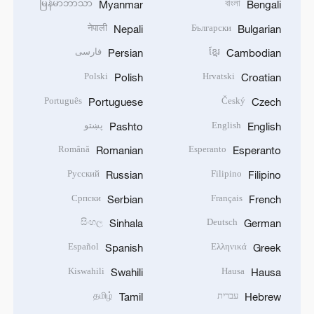
မြန်မာဘာသာ
বাংলা
Myanmar
Bengali
नेपाली
Български
Nepali
Bulgarian
ខ្មែរ
فارسی
Persian
Cambodian
Polski
Hrvatski
Polish
Croatian
Português
Český
Portuguese
Czech
English
پښتو
Pashto
English
Română
Esperanto
Romanian
Esperanto
Русский
Filipino
Russian
Filipino
Српски
Français
Serbian
French
සිංහල
Deutsch
Sinhala
German
Español
Ελληνικά
Spanish
Greek
Kiswahili
Hausa
Swahili
Hausa
עברית
தமிழ்
Tamil
Hebrew