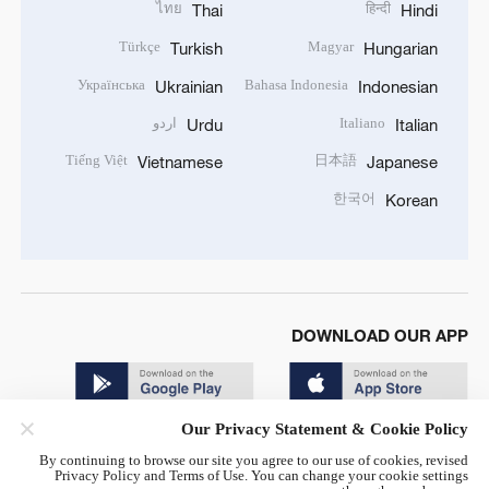
ไทย
हिन्दी
Thai
Hindi
Türkçe
Magyar
Turkish
Hungarian
Українська
Bahasa Indonesia
Ukrainian
Indonesian
Italiano
اردو
Urdu
Italian
Tiếng Việt
日本語
Vietnamese
Japanese
한국어
Korean
DOWNLOAD OUR APP
Our Privacy Statement & Cookie Policy
By continuing to browse our site you agree to our use of cookies, revised
Privacy Policy and Terms of Use. You can change your cookie settings