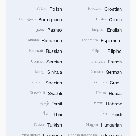
Polski
Hrvatski
Polish
Croatian
Português
Český
Portuguese
Czech
English
پښتو
Pashto
English
Română
Esperanto
Romanian
Esperanto
Русский
Filipino
Russian
Filipino
Српски
Français
Serbian
French
සිංහල
Deutsch
Sinhala
German
Español
Ελληνικά
Spanish
Greek
Kiswahili
Hausa
Swahili
Hausa
עברית
தமிழ்
Tamil
Hebrew
ไทย
हिन्दी
Thai
Hindi
Türkçe
Magyar
Turkish
Hungarian
Українська
Bahasa Indonesia
Ukrainian
Indonesian