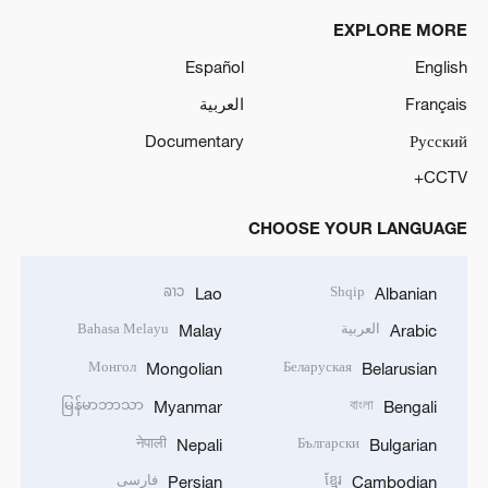
EXPLORE MORE
Español
English
Français
العربية
Documentary
Русский
CCTV+
CHOOSE YOUR LANGUAGE
ລາວ
Shqip
Lao
Albanian
العربية
Bahasa Melayu
Malay
Arabic
Монгол
Беларуская
Mongolian
Belarusian
မြန်မာဘာသာ
বাংলা
Myanmar
Bengali
नेपाली
Български
Nepali
Bulgarian
ខ្មែរ
فارسی
Persian
Cambodian