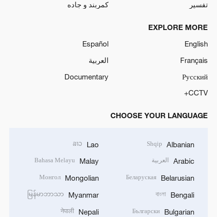
تفسیر
کمربند و جاده
EXPLORE MORE
Español
English
Français
العربية
Documentary
Русский
CCTV+
CHOOSE YOUR LANGUAGE
ລາວ
Shqip
Lao
Albanian
العربية
Bahasa Melayu
Malay
Arabic
Монгол
Беларуская
Mongolian
Belarusian
မြန်မာဘာသာ
বাংলা
Myanmar
Bengali
नेपाली
Български
Nepali
Bulgarian