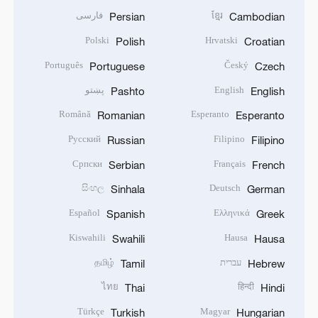
ខ្មែរ
فارسی
Persian
Cambodian
Polski
Hrvatski
Polish
Croatian
Português
Český
Portuguese
Czech
English
پښتو
Pashto
English
Română
Esperanto
Romanian
Esperanto
Русский
Filipino
Russian
Filipino
Српски
Français
Serbian
French
සිංහල
Deutsch
Sinhala
German
Español
Ελληνικά
Spanish
Greek
Kiswahili
Hausa
Swahili
Hausa
עברית
தமிழ்
Tamil
Hebrew
ไทย
हिन्दी
Thai
Hindi
Türkçe
Magyar
Turkish
Hungarian