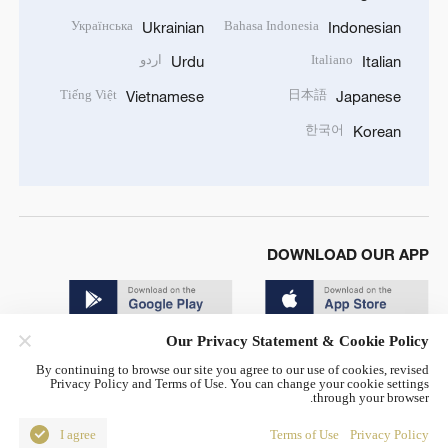
Українська
Bahasa Indonesia
Ukrainian
Indonesian
Italiano
اردو
Urdu
Italian
Tiếng Việt
日本語
Vietnamese
Japanese
한국어
Korean
DOWNLOAD OUR APP
Our Privacy Statement & Cookie Policy
By continuing to browse our site you agree to our use of cookies, revised
Privacy Policy and Terms of Use. You can change your cookie settings
through your browser.
© China Radio International.CRI. All Rights Reserved. 16A
Shijingshan Road, Beijing, China. 100040
I agree
Terms of Use
Privacy Policy