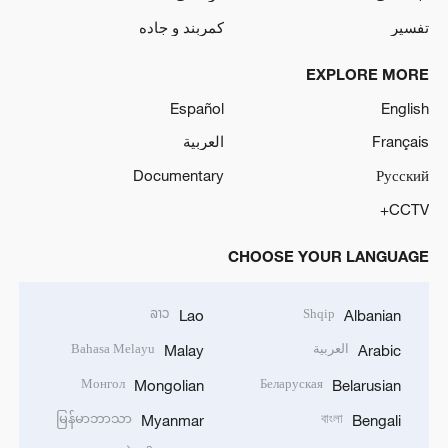
تفسیر
کمربند و جاده
EXPLORE MORE
Español
English
Français
العربية
Documentary
Русский
CCTV+
CHOOSE YOUR LANGUAGE
ລາວ
Shqip
Lao
Albanian
العربية
Bahasa Melayu
Malay
Arabic
Монгол
Беларуская
Mongolian
Belarusian
မြန်မာဘာသာ
বাংলা
Myanmar
Bengali