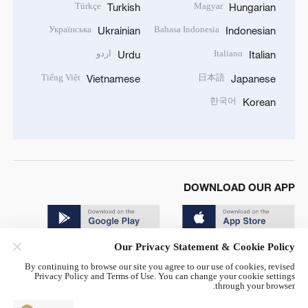
Türkçe
Magyar
Turkish
Hungarian
Українська
Bahasa Indonesia
Ukrainian
Indonesian
Italiano
اردو
Urdu
Italian
Tiếng Việt
日本語
Vietnamese
Japanese
한국어
Korean
DOWNLOAD OUR APP
Our Privacy Statement & Cookie Policy
By continuing to browse our site you agree to our use of cookies, revised
Privacy Policy and Terms of Use. You can change your cookie settings
through your browser.
© China Radio International.CRI. All Rights Reserved. 16A
Shijingshan Road, Beijing, China. 100040