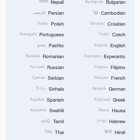
नेपाली
Български
Nepali
Bulgarian
ខ្មែរ
فارسی
Persian
Cambodian
Polski
Hrvatski
Polish
Croatian
Português
Český
Portuguese
Czech
English
پښتو
Pashto
English
Română
Esperanto
Romanian
Esperanto
Русский
Filipino
Russian
Filipino
Српски
Français
Serbian
French
සිංහල
Deutsch
Sinhala
German
Español
Ελληνικά
Spanish
Greek
Kiswahili
Hausa
Swahili
Hausa
עברית
தமிழ்
Tamil
Hebrew
ไทย
हिन्दी
Thai
Hindi