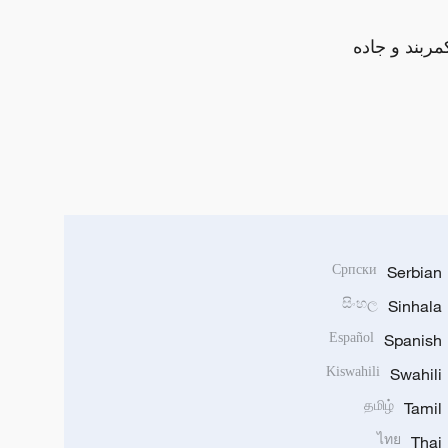
مربند و جاده
Српски
Serbian
සිංහල
Sinhala
Español
Spanish
Kiswahili
Swahili
தமிழ்
Tamil
ไทย
Thai