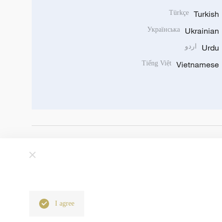
Türkçe
Turkish
Українська
Ukrainian
Urdu
اردو
Tiếng Việt
Vietnamese
I agree