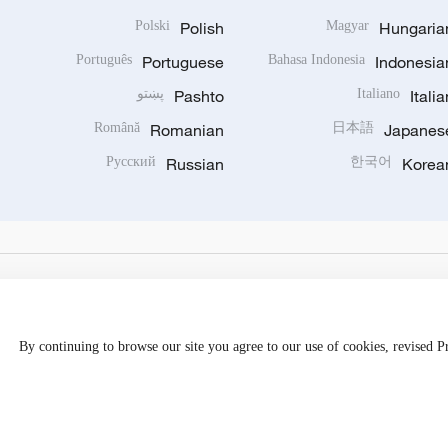
Polski
Polish
Magyar
Hungaria
Português
Portuguese
Bahasa Indonesia
Indonesia
Italia
Italiano
Pashto
پښتو
Română
Romanian
日本語
Japanes
Русский
Russian
한국어
Korea
By continuing to browse our site you agree to our use of cookies, revised 