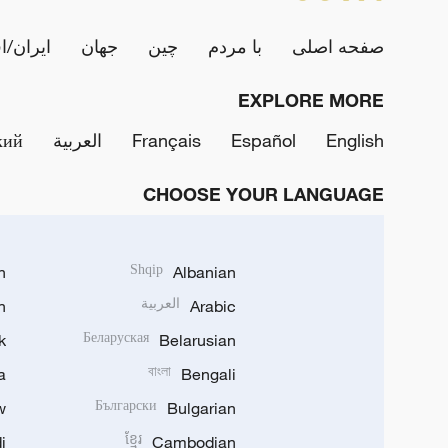
صفحه اصلی
با مردم
چین
جهان
ایران/ا
EXPLORE MORE
English
Español
Français
العربية
кий
CHOOSE YOUR LANGUAGE
h
Shqip
Albanian
Arabic
العربية
n
k
Беларуская
Belarusian
a
বাংলা
Bengali
w
Български
Bulgarian
i
ខ្មែរ
Cambodian