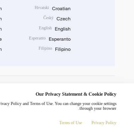
n
Hrvatski
Croatian
n
Český
Czech
n
English
English
e
Esperanto
Esperanto
n
Filipino
Filipino
DOWNLOAD OUR APP
Our Privacy Statement & Cookie Policy
Privacy Policy and Terms of Use. You can change your cookie settings
through your browser.
Terms of Use
Privacy Policy
© China Radio International.CRI. All Rights Reserved. 16A Shijingshan Road, Beijing, China. 100040