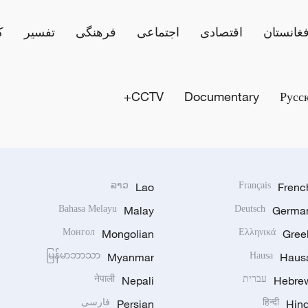
فغانستان
اقتصادی
اجتماعی
فرهنگی
تفسیر
ک
CCTV+
Documentary
Русс
ລາວ
Lao
Français
Frenc
Bahasa Melayu
Malay
Deutsch
Germa
Монгол
Mongolian
Ελληνικά
Gree
မြန်မာဘာသာ
Myanmar
Hausa
Haus
Hebre
עברית
Nepali
नेपाली
Hind
हिन्दी
Persian
فارسی