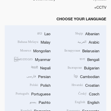
CCTV+
CHOOSE YOUR LANGUAGE
ລາວ
Shqip
Lao
Albanian
العربية
Bahasa Melayu
Malay
Arabic
Монгол
Беларуская
Mongolian
Belarusian
မြန်မာဘာသာ
বাংলা
Myanmar
Bengali
नेपाली
Български
Nepali
Bulgarian
ខ្មែរ
فارسی
Persian
Cambodian
Polski
Hrvatski
Polish
Croatian
Português
Český
Portuguese
Czech
English
پښتو
Pashto
English
Română
Esperanto
Romanian
Esperanto