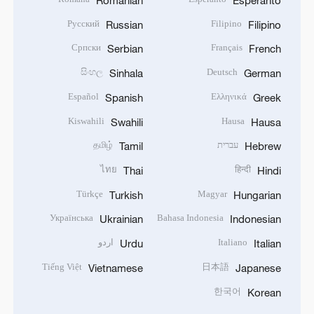
Русский
Filipino
Russian
Filipino
Српски
Français
Serbian
French
සිංහල
Deutsch
Sinhala
German
Español
Ελληνικά
Spanish
Greek
Kiswahili
Hausa
Swahili
Hausa
עברית
தமிழ்
Tamil
Hebrew
ไทย
हिन्दी
Thai
Hindi
Türkçe
Magyar
Turkish
Hungarian
Українська
Bahasa Indonesia
Ukrainian
Indonesian
Italiano
اردو
Urdu
Italian
Tiếng Việt
日本語
Vietnamese
Japanese
한국어
Korean