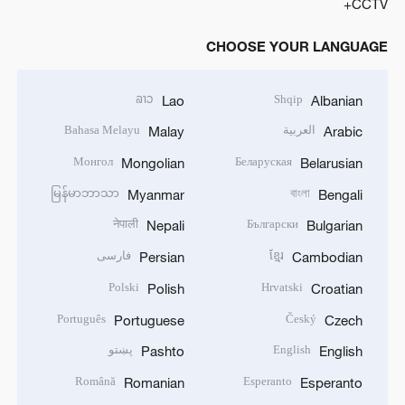
CCTV+
CHOOSE YOUR LANGUAGE
ລາວ
Shqip
Lao
Albanian
العربية
Bahasa Melayu
Malay
Arabic
Монгол
Беларуская
Mongolian
Belarusian
မြန်မာဘာသာ
বাংলা
Myanmar
Bengali
नेपाली
Български
Nepali
Bulgarian
ខ្មែរ
فارسی
Persian
Cambodian
Polski
Hrvatski
Polish
Croatian
Português
Český
Portuguese
Czech
English
پښتو
Pashto
English
Română
Esperanto
Romanian
Esperanto