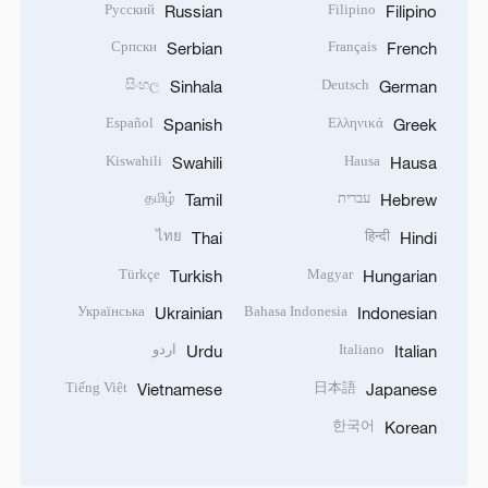
Русский
Filipino
Russian
Filipino
Српски
Français
Serbian
French
සිංහල
Deutsch
Sinhala
German
Español
Ελληνικά
Spanish
Greek
Kiswahili
Hausa
Swahili
Hausa
עברית
தமிழ்
Tamil
Hebrew
ไทย
हिन्दी
Thai
Hindi
Türkçe
Magyar
Turkish
Hungarian
Українська
Bahasa Indonesia
Ukrainian
Indonesian
Italiano
اردو
Urdu
Italian
Tiếng Việt
日本語
Vietnamese
Japanese
한국어
Korean