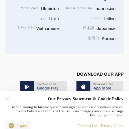
Українська
Bahasa Indonesia
Ukrainian
Indonesian
Italiano
اردو
Urdu
Italian
Tiếng Việt
日本語
Vietnamese
Japanese
한국어
Korean
DOWNLOAD OUR APP
Our Privacy Statement & Cookie Policy
By continuing to browse our site you agree to our use of cookies, revised
Privacy Policy and Terms of Use. You can change your cookie settings
through your browser.
© China Radio International.CRI. All Rights Reserved. 16A
Shijingshan Road, Beijing, China. 100040
I agree
Terms of Use
Privacy Policy