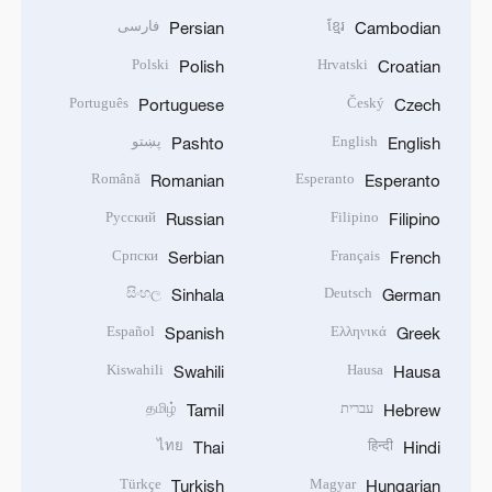
ខ្មែរ
فارسی
Persian
Cambodian
Polski
Hrvatski
Polish
Croatian
Português
Český
Portuguese
Czech
English
پښتو
Pashto
English
Română
Esperanto
Romanian
Esperanto
Русский
Filipino
Russian
Filipino
Српски
Français
Serbian
French
සිංහල
Deutsch
Sinhala
German
Español
Ελληνικά
Spanish
Greek
Kiswahili
Hausa
Swahili
Hausa
עברית
தமிழ்
Tamil
Hebrew
ไทย
हिन्दी
Thai
Hindi
Türkçe
Magyar
Turkish
Hungarian