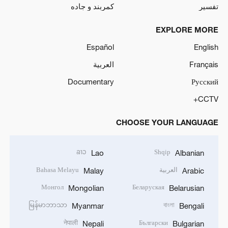
تفسیر
کمربند و جاده
EXPLORE MORE
Español
English
Français
العربية
Documentary
Русский
CCTV+
CHOOSE YOUR LANGUAGE
ລາວ
Shqip
Lao
Albanian
العربية
Bahasa Melayu
Malay
Arabic
Монгол
Беларуская
Mongolian
Belarusian
မြန်မာဘာသာ
বাংলা
Myanmar
Bengali
नेपाली
Български
Nepali
Bulgarian