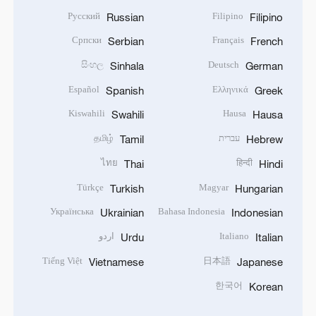
Русский
Filipino
Russian
Filipino
Српски
Français
Serbian
French
සිංහල
Deutsch
Sinhala
German
Español
Ελληνικά
Spanish
Greek
Kiswahili
Hausa
Swahili
Hausa
עברית
தமிழ்
Tamil
Hebrew
ไทย
हिन्दी
Thai
Hindi
Türkçe
Magyar
Turkish
Hungarian
Українська
Bahasa Indonesia
Ukrainian
Indonesian
Italiano
اردو
Urdu
Italian
Tiếng Việt
日本語
Vietnamese
Japanese
한국어
Korean