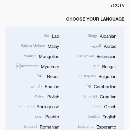
CCTV+
CHOOSE YOUR LANGUAGE
ລາວ
Shqip
Lao
Albanian
العربية
Bahasa Melayu
Malay
Arabic
Монгол
Беларуская
Mongolian
Belarusian
မြန်မာဘာသာ
বাংলা
Myanmar
Bengali
नेपाली
Български
Nepali
Bulgarian
ខ្មែរ
فارسی
Persian
Cambodian
Polski
Hrvatski
Polish
Croatian
Português
Český
Portuguese
Czech
English
پښتو
Pashto
English
Română
Esperanto
Romanian
Esperanto