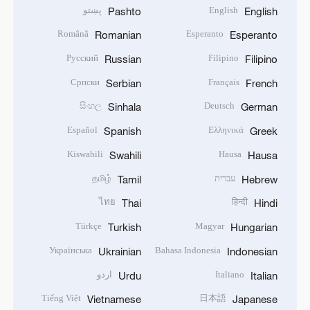
English
پښتو
Pashto
English
Română
Esperanto
Romanian
Esperanto
Русский
Filipino
Russian
Filipino
Српски
Français
Serbian
French
සිංහල
Deutsch
Sinhala
German
Español
Ελληνικά
Spanish
Greek
Kiswahili
Hausa
Swahili
Hausa
עברית
தமிழ்
Tamil
Hebrew
ไทย
हिन्दी
Thai
Hindi
Türkçe
Magyar
Turkish
Hungarian
Українська
Bahasa Indonesia
Ukrainian
Indonesian
Italiano
اردو
Urdu
Italian
Tiếng Việt
日本語
Vietnamese
Japanese