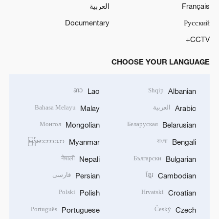
Français
العربية
Documentary
Русский
CCTV+
CHOOSE YOUR LANGUAGE
ລາວ
Shqip
Lao
Albanian
العربية
Bahasa Melayu
Malay
Arabic
Монгол
Беларуская
Mongolian
Belarusian
မြန်မာဘာသာ
বাংলা
Myanmar
Bengali
नेपाली
Български
Nepali
Bulgarian
ខ្មែរ
فارسی
Persian
Cambodian
Polski
Hrvatski
Polish
Croatian
Português
Český
Portuguese
Czech