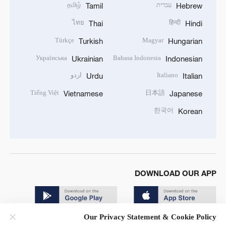
עברית
தமிழ்
Tamil
Hebrew
ไทย
हिन्दी
Thai
Hindi
Türkçe
Magyar
Turkish
Hungarian
Українська
Bahasa Indonesia
Ukrainian
Indonesian
Italiano
اردو
Urdu
Italian
Tiếng Việt
日本語
Vietnamese
Japanese
한국어
Korean
DOWNLOAD OUR APP
Our Privacy Statement & Cookie Policy