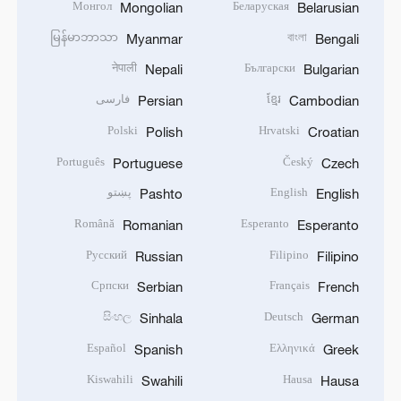
Монгол
Беларуская
Mongolian
Belarusian
မြန်မာဘာသာ
বাংলা
Myanmar
Bengali
नेपाली
Български
Nepali
Bulgarian
ខ្មែរ
فارسی
Persian
Cambodian
Polski
Hrvatski
Polish
Croatian
Português
Český
Portuguese
Czech
English
پښتو
Pashto
English
Română
Esperanto
Romanian
Esperanto
Русский
Filipino
Russian
Filipino
Српски
Français
Serbian
French
සිංහල
Deutsch
Sinhala
German
Español
Ελληνικά
Spanish
Greek
Kiswahili
Hausa
Swahili
Hausa