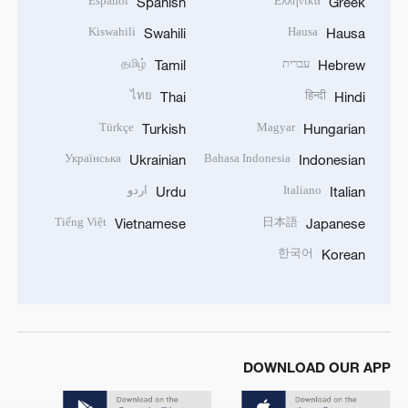
Español
Ελληνικά
Spanish
Greek
Kiswahili
Hausa
Swahili
Hausa
עברית
தமிழ்
Tamil
Hebrew
ไทย
हिन्दी
Thai
Hindi
Türkçe
Magyar
Turkish
Hungarian
Українська
Bahasa Indonesia
Ukrainian
Indonesian
Italiano
اردو
Urdu
Italian
Tiếng Việt
日本語
Vietnamese
Japanese
한국어
Korean
DOWNLOAD OUR APP