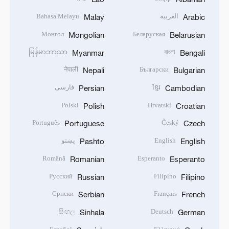
العربية
Bahasa Melayu
Malay
Arabic
Монгол
Беларуская
Mongolian
Belarusian
မြန်မာဘာသာ
বাংলা
Myanmar
Bengali
नेपाली
Български
Nepali
Bulgarian
ខ្មែរ
فارسی
Persian
Cambodian
Polski
Hrvatski
Polish
Croatian
Português
Český
Portuguese
Czech
English
پښتو
Pashto
English
Română
Esperanto
Romanian
Esperanto
Русский
Filipino
Russian
Filipino
Српски
Français
Serbian
French
සිංහල
Deutsch
Sinhala
German