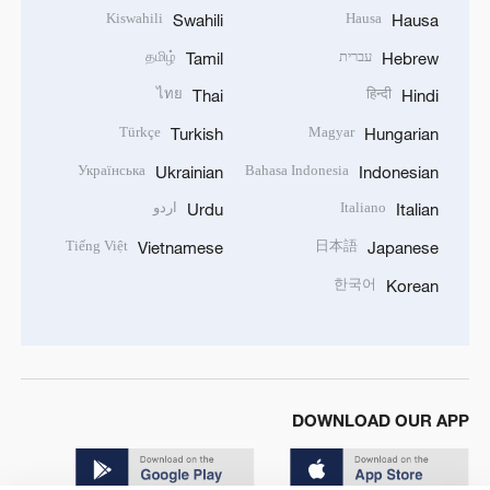
Kiswahili
Hausa
Swahili
Hausa
עברית
தமிழ்
Tamil
Hebrew
ไทย
हिन्दी
Thai
Hindi
Türkçe
Magyar
Turkish
Hungarian
Українська
Bahasa Indonesia
Ukrainian
Indonesian
Italiano
اردو
Urdu
Italian
Tiếng Việt
日本語
Vietnamese
Japanese
한국어
Korean
DOWNLOAD OUR APP