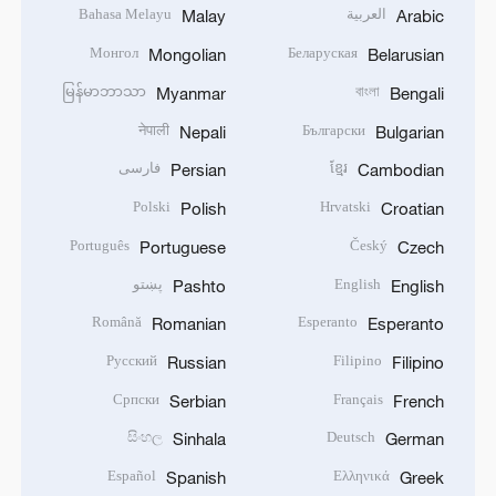
العربية
Bahasa Melayu
Malay
Arabic
Монгол
Беларуская
Mongolian
Belarusian
မြန်မာဘာသာ
বাংলা
Myanmar
Bengali
नेपाली
Български
Nepali
Bulgarian
ខ្មែរ
فارسی
Persian
Cambodian
Polski
Hrvatski
Polish
Croatian
Português
Český
Portuguese
Czech
English
پښتو
Pashto
English
Română
Esperanto
Romanian
Esperanto
Русский
Filipino
Russian
Filipino
Српски
Français
Serbian
French
සිංහල
Deutsch
Sinhala
German
Español
Ελληνικά
Spanish
Greek