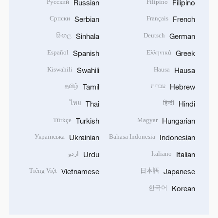
Русский
Filipino
Russian
Filipino
Српски
Français
Serbian
French
සිංහල
Deutsch
Sinhala
German
Español
Ελληνικά
Spanish
Greek
Kiswahili
Hausa
Swahili
Hausa
עברית
தமிழ்
Tamil
Hebrew
ไทย
हिन्दी
Thai
Hindi
Türkçe
Magyar
Turkish
Hungarian
Українська
Bahasa Indonesia
Ukrainian
Indonesian
Italiano
اردو
Urdu
Italian
Tiếng Việt
日本語
Vietnamese
Japanese
한국어
Korean