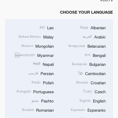
CHOOSE YOUR LANGUAGE
ລາວ
Shqip
Lao
Albanian
العربية
Bahasa Melayu
Malay
Arabic
Монгол
Беларуская
Mongolian
Belarusian
မြန်မာဘာသာ
বাংলা
Myanmar
Bengali
नेपाली
Български
Nepali
Bulgarian
ខ្មែរ
فارسی
Persian
Cambodian
Polski
Hrvatski
Polish
Croatian
Português
Český
Portuguese
Czech
English
پښتو
Pashto
English
Română
Esperanto
Romanian
Esperanto