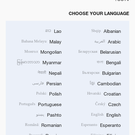
CHOOSE YOUR LANGUAGE
ລາວ
Shqip
Lao
Albanian
العربية
Bahasa Melayu
Malay
Arabic
Монгол
Беларуская
Mongolian
Belarusian
မြန်မာဘာသာ
বাংলা
Myanmar
Bengali
नेपाली
Български
Nepali
Bulgarian
ខ្មែរ
فارسی
Persian
Cambodian
Polski
Hrvatski
Polish
Croatian
Português
Český
Portuguese
Czech
English
پښتو
Pashto
English
Română
Esperanto
Romanian
Esperanto