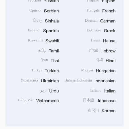
Русский
Filipino
Russian
Filipino
Српски
Français
Serbian
French
සිංහල
Deutsch
Sinhala
German
Español
Ελληνικά
Spanish
Greek
Kiswahili
Hausa
Swahili
Hausa
עברית
தமிழ்
Tamil
Hebrew
ไทย
हिन्दी
Thai
Hindi
Türkçe
Magyar
Turkish
Hungarian
Українська
Bahasa Indonesia
Ukrainian
Indonesian
Italiano
اردو
Urdu
Italian
Tiếng Việt
日本語
Vietnamese
Japanese
한국어
Korean