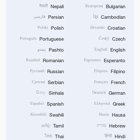
नेपाली
Български
Nepali
Bulgarian
ខ្មែរ
فارسی
Persian
Cambodian
Polski
Hrvatski
Polish
Croatian
Português
Český
Portuguese
Czech
English
پښتو
Pashto
English
Română
Esperanto
Romanian
Esperanto
Русский
Filipino
Russian
Filipino
Српски
Français
Serbian
French
සිංහල
Deutsch
Sinhala
German
Español
Ελληνικά
Spanish
Greek
Kiswahili
Hausa
Swahili
Hausa
עברית
தமிழ்
Tamil
Hebrew
ไทย
हिन्दी
Thai
Hindi