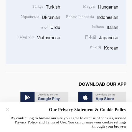
Türkçe
Magyar
Turkish
Hungarian
Українська
Bahasa Indonesia
Ukrainian
Indonesian
Italiano
اردو
Urdu
Italian
Tiếng Việt
日本語
Vietnamese
Japanese
한국어
Korean
DOWNLOAD OUR APP
Our Privacy Statement & Cookie Policy
By continuing to browse our site you agree to our use of cookies, revised
Privacy Policy and Terms of Use. You can change your cookie settings
through your browser.
© China Radio International.CRI. All Rights Reserved. 16A