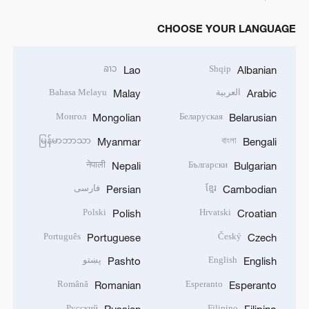
CHOOSE YOUR LANGUAGE
ລາວ
Shqip
Lao
Albanian
العربية
Bahasa Melayu
Malay
Arabic
Монгол
Беларуская
Mongolian
Belarusian
မြန်မာဘာသာ
বাংলা
Myanmar
Bengali
नेपाली
Български
Nepali
Bulgarian
ខ្មែរ
فارسی
Persian
Cambodian
Polski
Hrvatski
Polish
Croatian
Português
Český
Portuguese
Czech
English
پښتو
Pashto
English
Română
Esperanto
Romanian
Esperanto
Русский
Filipino
Russian
Filipino