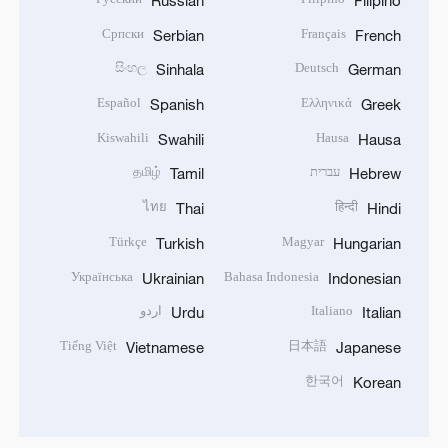
Српски
Français
Serbian
French
සිංහල
Deutsch
Sinhala
German
Español
Ελληνικά
Spanish
Greek
Kiswahili
Hausa
Swahili
Hausa
עברית
தமிழ்
Tamil
Hebrew
ไทย
हिन्दी
Thai
Hindi
Türkçe
Magyar
Turkish
Hungarian
Українська
Bahasa Indonesia
Ukrainian
Indonesian
Italiano
اردو
Urdu
Italian
Tiếng Việt
日本語
Vietnamese
Japanese
한국어
Korean