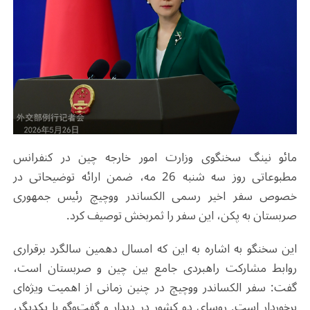
مائو نینگ سخنگوی وزارت امور خارجه چین در کنفرانس
مطبوعاتی روز سه شنبه 26 مه، ضمن ارائه توضیحاتی در
خصوص سفر اخیر رسمی الکساندر ووچیچ رئیس جمهوری
صربستان به پکن، این سفر را ثمربخش توصیف کرد.
این سخنگو به اشاره به این که امسال دهمین سالگرد برقراری
روابط مشارکت راهبردی جامع بین چین و صربستان است،
گفت: سفر الکساندر ووچیچ در چنین زمانی از اهمیت ویژه‌ای
برخوردار است. روسای دو کشور در دیدار و گفت‌وگو با یکدیگر،