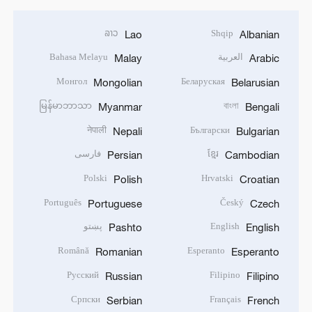
ລາວ
Shqip
Lao
Albanian
العربية
Bahasa Melayu
Malay
Arabic
Монгол
Беларуская
Mongolian
Belarusian
မြန်မာဘာသာ
বাংলা
Myanmar
Bengali
नेपाली
Български
Nepali
Bulgarian
ខ្មែរ
فارسی
Persian
Cambodian
Polski
Hrvatski
Polish
Croatian
Português
Český
Portuguese
Czech
English
پښتو
Pashto
English
Română
Esperanto
Romanian
Esperanto
Русский
Filipino
Russian
Filipino
Српски
Français
Serbian
French