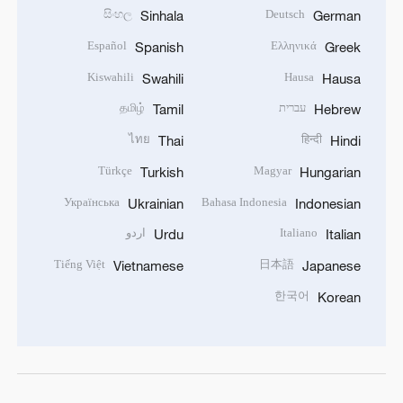
සිංහල
Deutsch
Sinhala
German
Español
Ελληνικά
Spanish
Greek
Kiswahili
Hausa
Swahili
Hausa
עברית
தமிழ்
Tamil
Hebrew
ไทย
हिन्दी
Thai
Hindi
Türkçe
Magyar
Turkish
Hungarian
Українська
Bahasa Indonesia
Ukrainian
Indonesian
Italiano
اردو
Urdu
Italian
Tiếng Việt
日本語
Vietnamese
Japanese
한국어
Korean