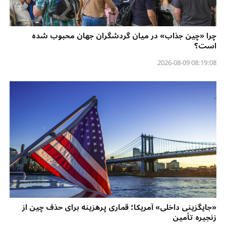
چرا «چین جذاب» در میان گردشگران جهان محبوب شده
است؟
08:19:08 2026-08-09
«جایگزینی داخلی» آمریکا؛ قماری پرهزینه برای حذف چین از
زنجیره تأمین