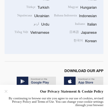
Türkçe
Magyar
Turkish
Hungarian
Українська
Bahasa Indonesia
Ukrainian
Indonesian
Italiano
اردو
Urdu
Italian
Tiếng Việt
日本語
Vietnamese
Japanese
한국어
Korean
DOWNLOAD OUR APP
Our Privacy Statement & Cookie Policy
By continuing to browse our site you agree to our use of cookies, revised
Privacy Policy and Terms of Use. You can change your cookie settings
through your browser.
© China Radio International.CRI. All Rights Reserved. 16A