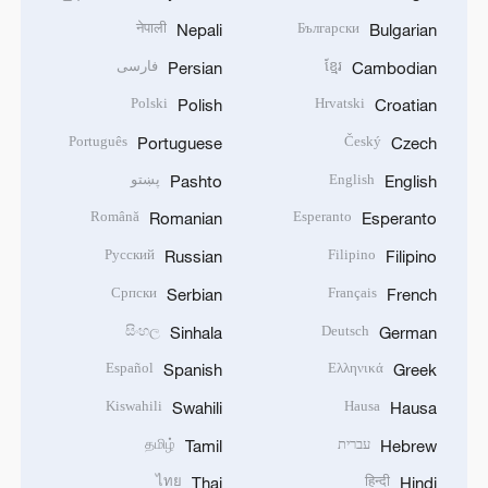
नेपाली
Български
Nepali
Bulgarian
ខ្មែរ
فارسی
Persian
Cambodian
Polski
Hrvatski
Polish
Croatian
Português
Český
Portuguese
Czech
English
پښتو
Pashto
English
Română
Esperanto
Romanian
Esperanto
Русский
Filipino
Russian
Filipino
Српски
Français
Serbian
French
සිංහල
Deutsch
Sinhala
German
Español
Ελληνικά
Spanish
Greek
Kiswahili
Hausa
Swahili
Hausa
עברית
தமிழ்
Tamil
Hebrew
ไทย
हिन्दी
Thai
Hindi