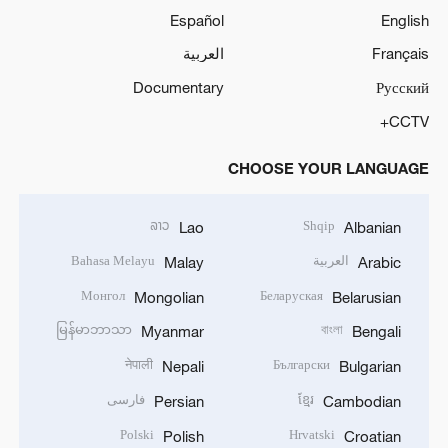
Español
English
Français
العربية
Documentary
Русский
CCTV+
CHOOSE YOUR LANGUAGE
ລາວ
Shqip
Lao
Albanian
العربية
Bahasa Melayu
Malay
Arabic
Монгол
Беларуская
Mongolian
Belarusian
မြန်မာဘာသာ
বাংলা
Myanmar
Bengali
नेपाली
Български
Nepali
Bulgarian
ខ្មែរ
فارسی
Persian
Cambodian
Polski
Hrvatski
Polish
Croatian