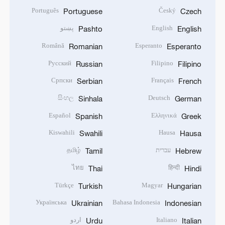
Português
Český
Portuguese
Czech
English
پښتو
Pashto
English
Română
Esperanto
Romanian
Esperanto
Русский
Filipino
Russian
Filipino
Српски
Français
Serbian
French
සිංහල
Deutsch
Sinhala
German
Español
Ελληνικά
Spanish
Greek
Kiswahili
Hausa
Swahili
Hausa
עברית
தமிழ்
Tamil
Hebrew
ไทย
हिन्दी
Thai
Hindi
Türkçe
Magyar
Turkish
Hungarian
Українська
Bahasa Indonesia
Ukrainian
Indonesian
Italiano
اردو
Urdu
Italian