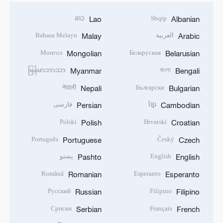
ລາວ
Shqip
Lao
Albanian
العربية
Bahasa Melayu
Malay
Arabic
Монгол
Беларуская
Mongolian
Belarusian
မြန်မာဘာသာ
বাংলা
Myanmar
Bengali
नेपाली
Български
Nepali
Bulgarian
ខ្មែរ
فارسی
Persian
Cambodian
Polski
Hrvatski
Polish
Croatian
Português
Český
Portuguese
Czech
English
پښتو
Pashto
English
Română
Esperanto
Romanian
Esperanto
Русский
Filipino
Russian
Filipino
Српски
Français
Serbian
French