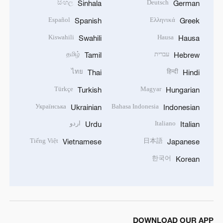
සිංහල
Deutsch
Sinhala
German
Español
Ελληνικά
Spanish
Greek
Kiswahili
Hausa
Swahili
Hausa
עברית
தமிழ்
Tamil
Hebrew
ไทย
हिन्दी
Thai
Hindi
Türkçe
Magyar
Turkish
Hungarian
Українська
Bahasa Indonesia
Ukrainian
Indonesian
Italiano
اردو
Urdu
Italian
Tiếng Việt
日本語
Vietnamese
Japanese
한국어
Korean
DOWNLOAD OUR APP