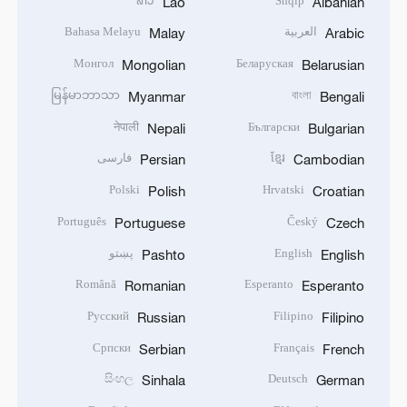
ລາວ
Shqip
Lao
Albanian
العربية
Bahasa Melayu
Malay
Arabic
Монгол
Беларуская
Mongolian
Belarusian
မြန်မာဘာသာ
বাংলা
Myanmar
Bengali
नेपाली
Български
Nepali
Bulgarian
ខ្មែរ
فارسی
Persian
Cambodian
Polski
Hrvatski
Polish
Croatian
Português
Český
Portuguese
Czech
English
پښتو
Pashto
English
Română
Esperanto
Romanian
Esperanto
Русский
Filipino
Russian
Filipino
Српски
Français
Serbian
French
සිංහල
Deutsch
Sinhala
German