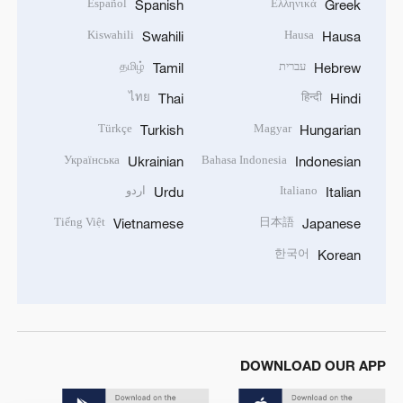
Español
Ελληνικά
Spanish
Greek
Kiswahili
Hausa
Swahili
Hausa
עברית
தமிழ்
Tamil
Hebrew
ไทย
हिन्दी
Thai
Hindi
Türkçe
Magyar
Turkish
Hungarian
Українська
Bahasa Indonesia
Ukrainian
Indonesian
Italiano
اردو
Urdu
Italian
Tiếng Việt
日本語
Vietnamese
Japanese
한국어
Korean
DOWNLOAD OUR APP