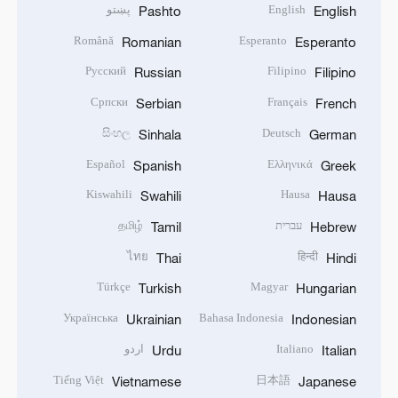
English
پښتو
Pashto
English
Română
Esperanto
Romanian
Esperanto
Русский
Filipino
Russian
Filipino
Српски
Français
Serbian
French
සිංහල
Deutsch
Sinhala
German
Español
Ελληνικά
Spanish
Greek
Kiswahili
Hausa
Swahili
Hausa
עברית
தமிழ்
Tamil
Hebrew
ไทย
हिन्दी
Thai
Hindi
Türkçe
Magyar
Turkish
Hungarian
Українська
Bahasa Indonesia
Ukrainian
Indonesian
Italiano
اردو
Urdu
Italian
Tiếng Việt
日本語
Vietnamese
Japanese