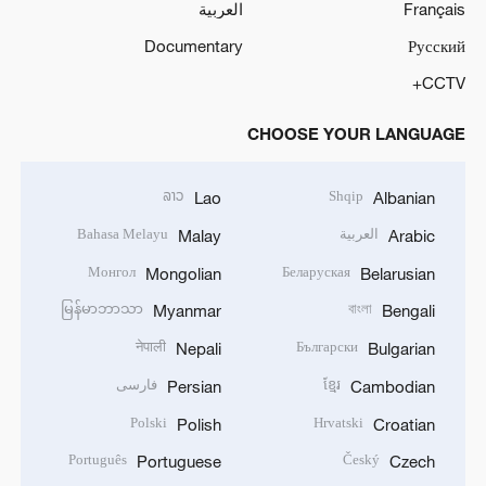
Français
العربية
Documentary
Русский
CCTV+
CHOOSE YOUR LANGUAGE
ລາວ
Shqip
Lao
Albanian
العربية
Bahasa Melayu
Malay
Arabic
Монгол
Беларуская
Mongolian
Belarusian
မြန်မာဘာသာ
বাংলা
Myanmar
Bengali
नेपाली
Български
Nepali
Bulgarian
ខ្មែរ
فارسی
Persian
Cambodian
Polski
Hrvatski
Polish
Croatian
Português
Český
Portuguese
Czech