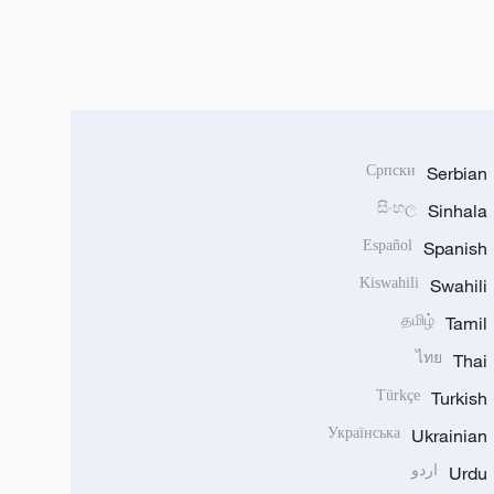
Српски
Serbian
සිංහල
Sinhala
Español
Spanish
Kiswahili
Swahili
தமிழ்
Tamil
ไทย
Thai
Türkçe
Turkish
Українська
Ukrainian
Urdu
اردو