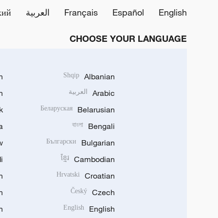
English
Español
Français
العربية
кий
CHOOSE YOUR LANGUAGE
h
Shqip
Albanian
Arabic
العربية
n
k
Беларуская
Belarusian
a
বাংলা
Bengali
w
Български
Bulgarian
i
ខ្មែរ
Cambodian
n
Hrvatski
Croatian
n
Český
Czech
n
English
English