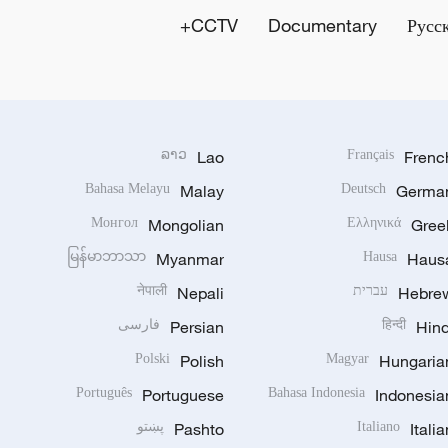
CCTV+
Documentary
Русс
ລາວ
Lao
Français
Frenc
Bahasa Melayu
Malay
Deutsch
Germa
Монгол
Mongolian
Ελληνικά
Gree
မြန်မာဘာသာ
Myanmar
Hausa
Haus
Hebre
עברית
Nepali
नेपाली
Hind
हिन्दी
Persian
فارسی
Polski
Polish
Magyar
Hungaria
Português
Portuguese
Bahasa Indonesia
Indonesia
Italia
Italiano
Pashto
پښتو