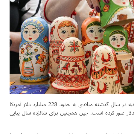
بر اساس اعلام وزارت بازرگانی چین، حجم تجارت دوجانبه در سال گذشته میلادی به حدود 228 میلیارد دلار آمریکا
سومین سال متوالی از مرز 200 میلیارد دلار عبور کرده است. چین همچنین برای شانزده سال پیاپی