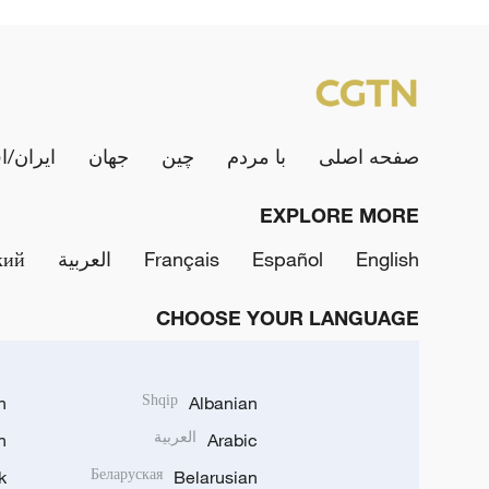
صفحه اصلی
با مردم
چین
جهان
ایران/ا
EXPLORE MORE
English
Español
Français
العربية
кий
CHOOSE YOUR LANGUAGE
h
Shqip
Albanian
Arabic
العربية
n
k
Беларуская
Belarusian