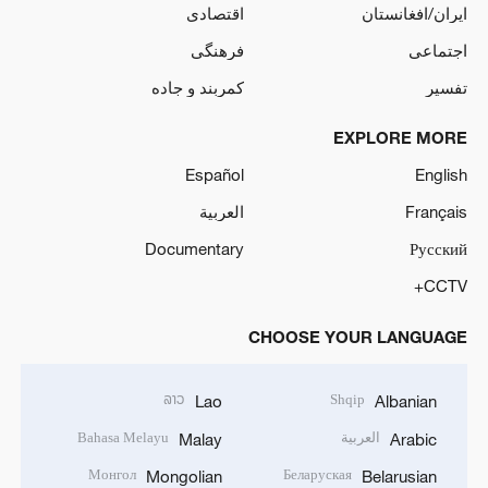
ایران/افغانستان
اقتصادی
اجتماعی
فرهنگی
تفسیر
کمربند و جاده
EXPLORE MORE
Español
English
Français
العربية
Documentary
Русский
CCTV+
CHOOSE YOUR LANGUAGE
ລາວ
Shqip
Lao
Albanian
العربية
Bahasa Melayu
Malay
Arabic
Монгол
Беларуская
Mongolian
Belarusian