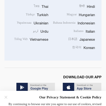
ไทย
हिन्दी
Thai
Hindi
Türkçe
Magyar
Turkish
Hungarian
Українська
Bahasa Indonesia
Ukrainian
Indonesian
Italiano
اردو
Urdu
Italian
Tiếng Việt
日本語
Vietnamese
Japanese
한국어
Korean
DOWNLOAD OUR APP
Our Privacy Statement & Cookie Policy
By continuing to browse our site you agree to our use of cookies, revised