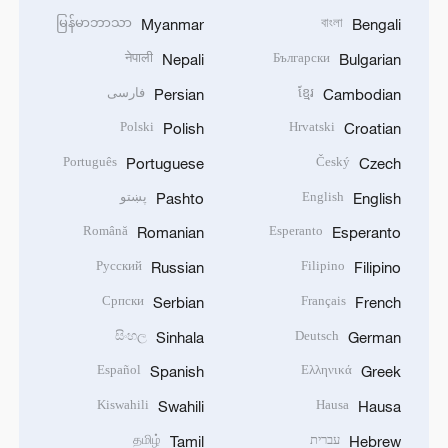
မြန်မာဘာသာ
বাংলা
Myanmar
Bengali
नेपाली
Български
Nepali
Bulgarian
ខ្មែរ
فارسی
Persian
Cambodian
Polski
Hrvatski
Polish
Croatian
Português
Český
Portuguese
Czech
English
پښتو
Pashto
English
Română
Esperanto
Romanian
Esperanto
Русский
Filipino
Russian
Filipino
Српски
Français
Serbian
French
සිංහල
Deutsch
Sinhala
German
Español
Ελληνικά
Spanish
Greek
Kiswahili
Hausa
Swahili
Hausa
עברית
தமிழ்
Tamil
Hebrew