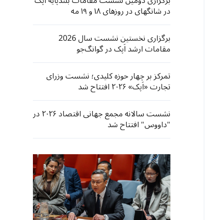
برگزاری دومین نشست مقامات بلندپایه اَپک
در شانگهای در روزهای ۱۸ و ۱۹ مه
برگزاری نخستین نشست سال 2026
مقامات ارشد اَپک در گوانگ‌جو
تمرکز بر چهار حوزه کلیدی؛ نشست وزرای
تجارت «اَپک» ۲۰۲۶ افتتاح شد
نشست سالانه مجمع جهانی اقتصاد ۲۰۲۶ در
"داووس" افتتاح شد