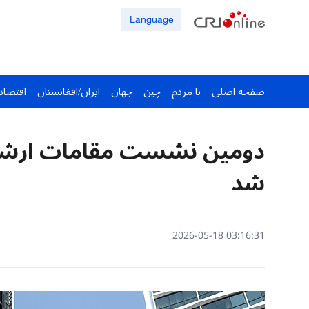
Language
صفحه اصلی
با مردم
چین
جهان
ایران/افغانستان
اقتصاد
دومین نشست مقامات ارشد «
شد
03:16:31 2026-05-18