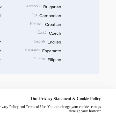
w
Български
Bulgarian
i
ខ្មែរ
Cambodian
n
Hrvatski
Croatian
n
Český
Czech
n
English
English
e
Esperanto
Esperanto
n
Filipino
Filipino
DOWNLOAD OUR APP
Our Privacy Statement & Cookie Policy
Privacy Policy and Terms of Use. You can change your cookie settings
through your browser.