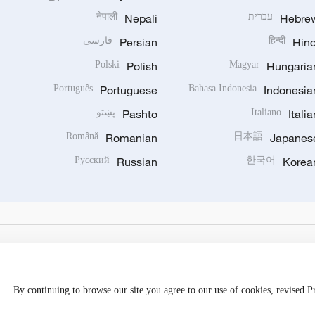
Hebre
עברית
Nepali
नेपाली
Hind
हिन्दी
Persian
فارسی
Polski
Polish
Magyar
Hungaria
Português
Portuguese
Bahasa Indonesia
Indonesia
Italia
Italiano
Pashto
پښتو
Română
Romanian
日本語
Japanes
Русский
Russian
한국어
Korea
By continuing to browse our site you agree to our use of cookies, revised 