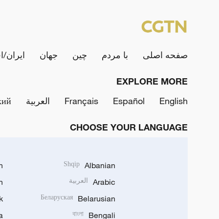
صفحه اصلی
با مردم
چین
جهان
ایران/ا
EXPLORE MORE
English
Español
Français
العربية
кий
CHOOSE YOUR LANGUAGE
h
Shqip
Albanian
Arabic
العربية
n
k
Беларуская
Belarusian
a
বাংলা
Bengali