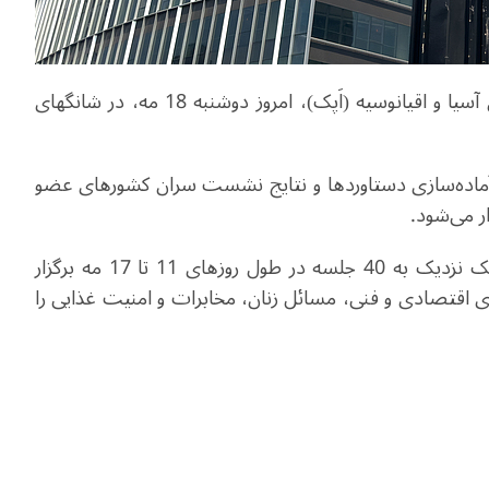
دومین نشست مقامات ارشد مجمع همکاری اقتصادی آسیا و اقیانوسیه (اَپک)، امروز دوشنبه 18 مه، در شانگهای
آماده‌سازی دستاوردها و نتایج نشست سران کشورهای عضو
پیش از این نشست، کمیته‌ها و کارگروه‌های مختلف اَپک نزدیک به 40 جلسه در طول روزهای 11 تا 17 مه برگزار
اری اقتصادی و فنی، مسائل زنان، مخابرات و امنیت غذایی را