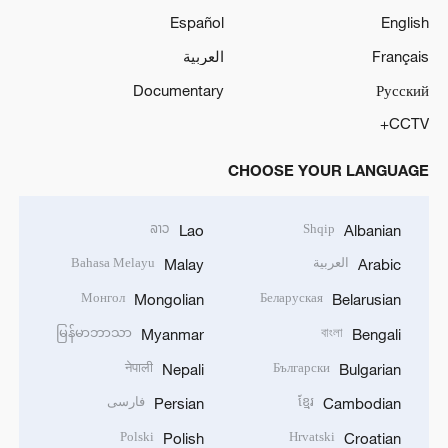
Español
English
Français
العربية
Documentary
Русский
CCTV+
CHOOSE YOUR LANGUAGE
ລາວ
Shqip
Lao
Albanian
العربية
Bahasa Melayu
Malay
Arabic
Монгол
Беларуская
Mongolian
Belarusian
မြန်မာဘာသာ
বাংলা
Myanmar
Bengali
नेपाली
Български
Nepali
Bulgarian
ខ្មែរ
فارسی
Persian
Cambodian
Polski
Hrvatski
Polish
Croatian