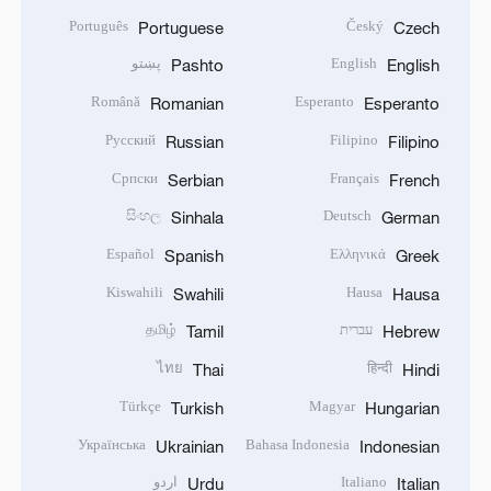
Português
Český
Portuguese
Czech
English
پښتو
Pashto
English
Română
Esperanto
Romanian
Esperanto
Русский
Filipino
Russian
Filipino
Српски
Français
Serbian
French
සිංහල
Deutsch
Sinhala
German
Español
Ελληνικά
Spanish
Greek
Kiswahili
Hausa
Swahili
Hausa
עברית
தமிழ்
Tamil
Hebrew
ไทย
हिन्दी
Thai
Hindi
Türkçe
Magyar
Turkish
Hungarian
Українська
Bahasa Indonesia
Ukrainian
Indonesian
Italiano
اردو
Urdu
Italian