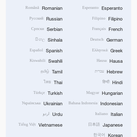
Română
Esperanto
Romanian
Esperanto
Русский
Filipino
Russian
Filipino
Српски
Français
Serbian
French
සිංහල
Deutsch
Sinhala
German
Español
Ελληνικά
Spanish
Greek
Kiswahili
Hausa
Swahili
Hausa
עברית
தமிழ்
Tamil
Hebrew
ไทย
हिन्दी
Thai
Hindi
Türkçe
Magyar
Turkish
Hungarian
Українська
Bahasa Indonesia
Ukrainian
Indonesian
Italiano
اردو
Urdu
Italian
Tiếng Việt
日本語
Vietnamese
Japanese
한국어
Korean