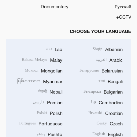
Documentary
Русский
CCTV+
CHOOSE YOUR LANGUAGE
ລາວ
Shqip
Lao
Albanian
العربية
Bahasa Melayu
Malay
Arabic
Монгол
Беларуская
Mongolian
Belarusian
မြန်မာဘာသာ
বাংলা
Myanmar
Bengali
नेपाली
Български
Nepali
Bulgarian
ខ្មែរ
فارسی
Persian
Cambodian
Polski
Hrvatski
Polish
Croatian
Português
Český
Portuguese
Czech
English
پښتو
Pashto
English