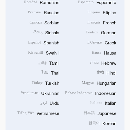
Română
Esperanto
Romanian
Esperanto
Русский
Filipino
Russian
Filipino
Српски
Français
Serbian
French
සිංහල
Deutsch
Sinhala
German
Español
Ελληνικά
Spanish
Greek
Kiswahili
Hausa
Swahili
Hausa
עברית
தமிழ்
Tamil
Hebrew
ไทย
हिन्दी
Thai
Hindi
Türkçe
Magyar
Turkish
Hungarian
Українська
Bahasa Indonesia
Ukrainian
Indonesian
Italiano
اردو
Urdu
Italian
Tiếng Việt
日本語
Vietnamese
Japanese
한국어
Korean