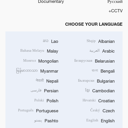
Documentary
Русский
CCTV+
CHOOSE YOUR LANGUAGE
ລາວ
Shqip
Lao
Albanian
العربية
Bahasa Melayu
Malay
Arabic
Монгол
Беларуская
Mongolian
Belarusian
မြန်မာဘာသာ
বাংলা
Myanmar
Bengali
नेपाली
Български
Nepali
Bulgarian
ខ្មែរ
فارسی
Persian
Cambodian
Polski
Hrvatski
Polish
Croatian
Português
Český
Portuguese
Czech
English
پښتو
Pashto
English