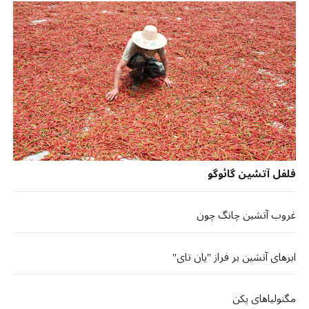
فلفل آتشین گائوگو
غروب آتشین چانگ چون
ابرهای آتشین بر فراز "یان تای"
مگنولیاهای پکن