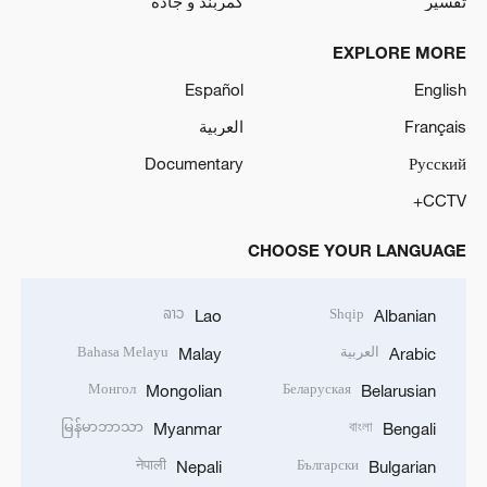
تفسیر
کمربند و جاده
EXPLORE MORE
Español
English
Français
العربية
Documentary
Русский
CCTV+
CHOOSE YOUR LANGUAGE
ລາວ
Shqip
Lao
Albanian
العربية
Bahasa Melayu
Malay
Arabic
Монгол
Беларуская
Mongolian
Belarusian
မြန်မာဘာသာ
বাংলা
Myanmar
Bengali
नेपाली
Български
Nepali
Bulgarian