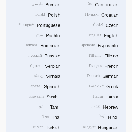
ខ្មែរ
فارسی
Persian
Cambodian
Polski
Hrvatski
Polish
Croatian
Português
Český
Portuguese
Czech
English
پښتو
Pashto
English
Română
Esperanto
Romanian
Esperanto
Русский
Filipino
Russian
Filipino
Српски
Français
Serbian
French
සිංහල
Deutsch
Sinhala
German
Español
Ελληνικά
Spanish
Greek
Kiswahili
Hausa
Swahili
Hausa
עברית
தமிழ்
Tamil
Hebrew
ไทย
हिन्दी
Thai
Hindi
Türkçe
Magyar
Turkish
Hungarian