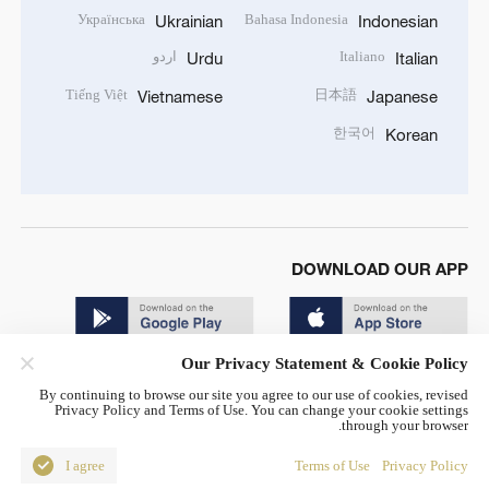
Українська
Bahasa Indonesia
Ukrainian
Indonesian
Italiano
اردو
Urdu
Italian
Tiếng Việt
日本語
Vietnamese
Japanese
한국어
Korean
DOWNLOAD OUR APP
Our Privacy Statement & Cookie Policy
By continuing to browse our site you agree to our use of cookies, revised
Privacy Policy and Terms of Use. You can change your cookie settings
through your browser.
© China Radio International.CRI. All Rights Reserved. 16A
Shijingshan Road, Beijing, China. 100040
I agree
Terms of Use
Privacy Policy