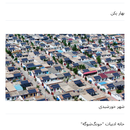
بهار پکن
شهر خورشیدی
خانه ادبیات "جونگ‌شوگه"