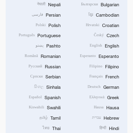
नेपाली
Български
Nepali
Bulgarian
ខ្មែរ
فارسی
Persian
Cambodian
Polski
Hrvatski
Polish
Croatian
Português
Český
Portuguese
Czech
English
پښتو
Pashto
English
Română
Esperanto
Romanian
Esperanto
Русский
Filipino
Russian
Filipino
Српски
Français
Serbian
French
සිංහල
Deutsch
Sinhala
German
Español
Ελληνικά
Spanish
Greek
Kiswahili
Hausa
Swahili
Hausa
עברית
தமிழ்
Tamil
Hebrew
ไทย
हिन्दी
Thai
Hindi