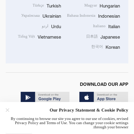
Türkçe
Magyar
Turkish
Hungarian
Українська
Bahasa Indonesia
Ukrainian
Indonesian
Italiano
اردو
Urdu
Italian
Tiếng Việt
日本語
Vietnamese
Japanese
한국어
Korean
DOWNLOAD OUR APP
Our Privacy Statement & Cookie Policy
By continuing to browse our site you agree to our use of cookies, revised
Privacy Policy and Terms of Use. You can change your cookie settings
through your browser.
© China Radio International.CRI. All Rights Reserved. 16A