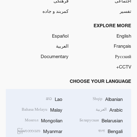
اجتماعی
فرهنگی
تفسیر
کمربند و جاده
EXPLORE MORE
Español
English
Français
العربية
Documentary
Русский
CCTV+
CHOOSE YOUR LANGUAGE
ລາວ
Shqip
Lao
Albanian
العربية
Bahasa Melayu
Malay
Arabic
Монгол
Беларуская
Mongolian
Belarusian
မြန်မာဘာသာ
বাংলা
Myanmar
Bengali