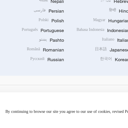
Hebre
עברית
Nepali
नेपाली
Hind
हिन्दी
Persian
فارسی
Polski
Polish
Magyar
Hungaria
Português
Portuguese
Bahasa Indonesia
Indonesia
Italia
Italiano
Pashto
پښتو
Română
Romanian
日本語
Japanes
Русский
Russian
한국어
Korea
By continuing to browse our site you agree to our use of cookies, revised 