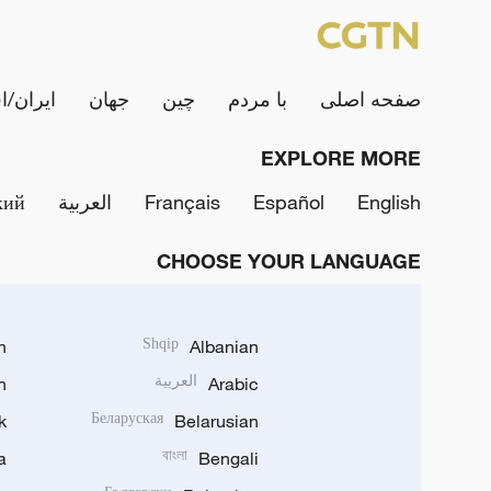
صفحه اصلی
با مردم
چین
جهان
ایران/ا
EXPLORE MORE
English
Español
Français
العربية
кий
CHOOSE YOUR LANGUAGE
h
Shqip
Albanian
Arabic
العربية
n
k
Беларуская
Belarusian
a
বাংলা
Bengali