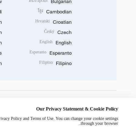
w
Български
Bulgarian
i
ខ្មែរ
Cambodian
n
Hrvatski
Croatian
n
Český
Czech
n
English
English
e
Esperanto
Esperanto
n
Filipino
Filipino
DOWNLOAD OUR APP
Our Privacy Statement & Cookie Policy
Privacy Policy and Terms of Use. You can change your cookie settings
through your browser.