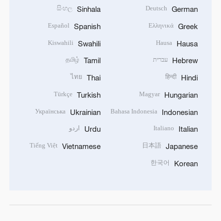
සිංහල
Deutsch
Sinhala
German
Español
Ελληνικά
Spanish
Greek
Kiswahili
Hausa
Swahili
Hausa
עברית
தமிழ்
Tamil
Hebrew
ไทย
हिन्दी
Thai
Hindi
Türkçe
Magyar
Turkish
Hungarian
Українська
Bahasa Indonesia
Ukrainian
Indonesian
Italiano
اردو
Urdu
Italian
Tiếng Việt
日本語
Vietnamese
Japanese
한국어
Korean