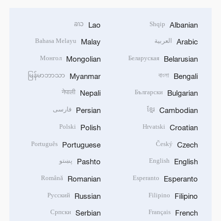
ລາວ
Shqip
Lao
Albanian
العربية
Bahasa Melayu
Malay
Arabic
Монгол
Беларуская
Mongolian
Belarusian
မြန်မာဘာသာ
বাংলা
Myanmar
Bengali
नेपाली
Български
Nepali
Bulgarian
ខ្មែរ
فارسی
Persian
Cambodian
Polski
Hrvatski
Polish
Croatian
Português
Český
Portuguese
Czech
English
پښتو
Pashto
English
Română
Esperanto
Romanian
Esperanto
Русский
Filipino
Russian
Filipino
Српски
Français
Serbian
French