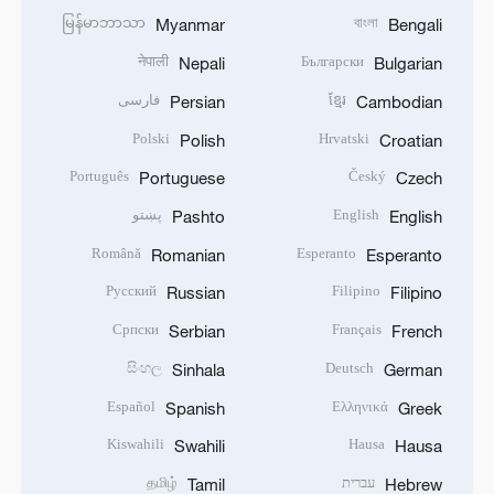
မြန်မာဘာသာ
বাংলা
Myanmar
Bengali
नेपाली
Български
Nepali
Bulgarian
ខ្មែរ
فارسی
Persian
Cambodian
Polski
Hrvatski
Polish
Croatian
Português
Český
Portuguese
Czech
English
پښتو
Pashto
English
Română
Esperanto
Romanian
Esperanto
Русский
Filipino
Russian
Filipino
Српски
Français
Serbian
French
සිංහල
Deutsch
Sinhala
German
Español
Ελληνικά
Spanish
Greek
Kiswahili
Hausa
Swahili
Hausa
עברית
தமிழ்
Tamil
Hebrew