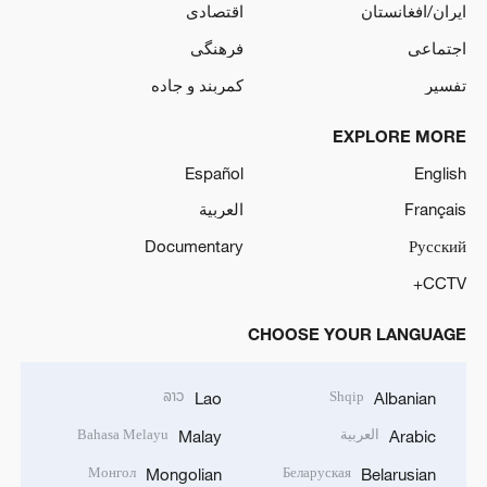
ایران/افغانستان
اقتصادی
اجتماعی
فرهنگی
تفسیر
کمربند و جاده
EXPLORE MORE
Español
English
Français
العربية
Documentary
Русский
CCTV+
CHOOSE YOUR LANGUAGE
ລາວ
Shqip
Lao
Albanian
العربية
Bahasa Melayu
Malay
Arabic
Монгол
Беларуская
Mongolian
Belarusian