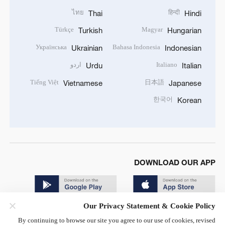
ไทย
हिन्दी
Thai
Hindi
Türkçe
Magyar
Turkish
Hungarian
Українська
Bahasa Indonesia
Ukrainian
Indonesian
Italiano
اردو
Urdu
Italian
Tiếng Việt
日本語
Vietnamese
Japanese
한국어
Korean
DOWNLOAD OUR APP
Our Privacy Statement & Cookie Policy
By continuing to browse our site you agree to our use of cookies, revised