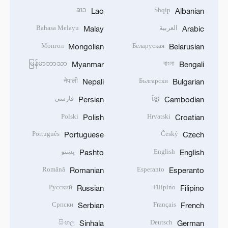
ລາວ
Shqip
Lao
Albanian
العربية
Bahasa Melayu
Malay
Arabic
Монгол
Беларуская
Mongolian
Belarusian
မြန်မာဘာသာ
বাংলা
Myanmar
Bengali
नेपाली
Български
Nepali
Bulgarian
ខ្មែរ
فارسی
Persian
Cambodian
Polski
Hrvatski
Polish
Croatian
Português
Český
Portuguese
Czech
English
پښتو
Pashto
English
Română
Esperanto
Romanian
Esperanto
Русский
Filipino
Russian
Filipino
Српски
Français
Serbian
French
සිංහල
Deutsch
Sinhala
German