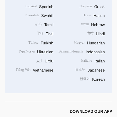
Español
Ελληνικά
Spanish
Greek
Kiswahili
Hausa
Swahili
Hausa
עברית
தமிழ்
Tamil
Hebrew
ไทย
हिन्दी
Thai
Hindi
Türkçe
Magyar
Turkish
Hungarian
Українська
Bahasa Indonesia
Ukrainian
Indonesian
Italiano
اردو
Urdu
Italian
Tiếng Việt
日本語
Vietnamese
Japanese
한국어
Korean
DOWNLOAD OUR APP