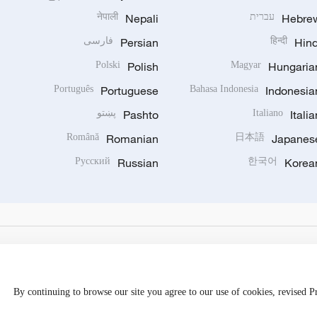
Hebre
עברית
Nepali
नेपाली
Hind
हिन्दी
Persian
فارسی
Polski
Polish
Magyar
Hungaria
Português
Portuguese
Bahasa Indonesia
Indonesia
Italia
Italiano
Pashto
پښتو
Română
Romanian
日本語
Japanes
Русский
Russian
한국어
Korea
By continuing to browse our site you agree to our use of cookies, revised 