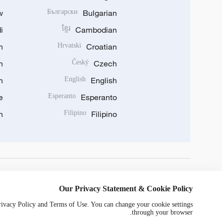
w
Български
Bulgarian
i
ខ្មែរ
Cambodian
n
Hrvatski
Croatian
n
Český
Czech
n
English
English
e
Esperanto
Esperanto
n
Filipino
Filipino
DOWNLOAD OUR APP
Our Privacy Statement & Cookie Policy
Privacy Policy and Terms of Use. You can change your cookie settings
through your browser.