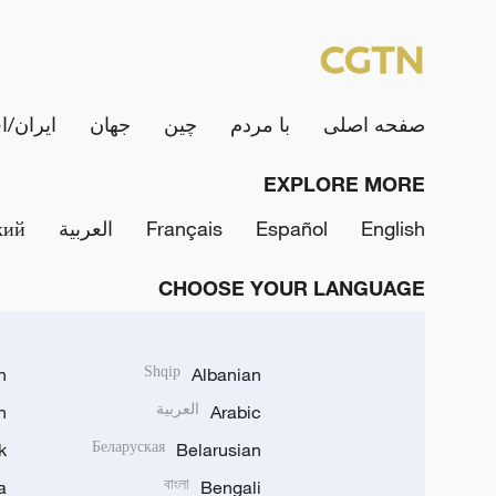
صفحه اصلی
با مردم
چین
جهان
ایران/ا
EXPLORE MORE
English
Español
Français
العربية
кий
CHOOSE YOUR LANGUAGE
h
Shqip
Albanian
Arabic
العربية
n
k
Беларуская
Belarusian
a
বাংলা
Bengali