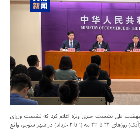
۹ مه برابر با نوزدهم اردیبهشت طی نشست خبری ویژه اعلام کرد که نشست وزرای
بازرگانی سازمان همکاری اقتصادی آسیا ـ اقیانوس آرام (اَپک) روزهای ۲۲ تا ۲۳ مه (۱ تا ۲ خرداد) در شهر سوجو، واقع