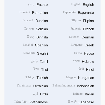
English
پښتو
Pashto
English
Română
Esperanto
Romanian
Esperanto
Русский
Filipino
Russian
Filipino
Српски
Français
Serbian
French
සිංහල
Deutsch
Sinhala
German
Español
Ελληνικά
Spanish
Greek
Kiswahili
Hausa
Swahili
Hausa
עברית
தமிழ்
Tamil
Hebrew
ไทย
हिन्दी
Thai
Hindi
Türkçe
Magyar
Turkish
Hungarian
Українська
Bahasa Indonesia
Ukrainian
Indonesian
Italiano
اردو
Urdu
Italian
Tiếng Việt
日本語
Vietnamese
Japanese