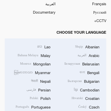
Français
العربية
Documentary
Русский
CCTV+
CHOOSE YOUR LANGUAGE
ລາວ
Shqip
Lao
Albanian
العربية
Bahasa Melayu
Malay
Arabic
Монгол
Беларуская
Mongolian
Belarusian
မြန်မာဘာသာ
বাংলা
Myanmar
Bengali
नेपाली
Български
Nepali
Bulgarian
ខ្មែរ
فارسی
Persian
Cambodian
Polski
Hrvatski
Polish
Croatian
Português
Český
Portuguese
Czech