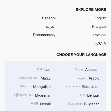
EXPLORE MORE
Español
English
Français
العربية
Documentary
Русский
CCTV+
CHOOSE YOUR LANGUAGE
ລາວ
Shqip
Lao
Albanian
العربية
Bahasa Melayu
Malay
Arabic
Монгол
Беларуская
Mongolian
Belarusian
မြန်မာဘာသာ
বাংলা
Myanmar
Bengali
नेपाली
Български
Nepali
Bulgarian