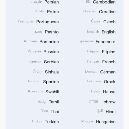
ខ្មែរ
فارسی
Persian
Cambodian
Polski
Hrvatski
Polish
Croatian
Português
Český
Portuguese
Czech
English
پښتو
Pashto
English
Română
Esperanto
Romanian
Esperanto
Русский
Filipino
Russian
Filipino
Српски
Français
Serbian
French
සිංහල
Deutsch
Sinhala
German
Español
Ελληνικά
Spanish
Greek
Kiswahili
Hausa
Swahili
Hausa
עברית
தமிழ்
Tamil
Hebrew
ไทย
हिन्दी
Thai
Hindi
Türkçe
Magyar
Turkish
Hungarian