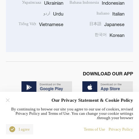
Українська
Bahasa Indonesia
Ukrainian
Indonesian
Italiano
اردو
Urdu
Italian
Tiếng Việt
日本語
Vietnamese
Japanese
한국어
Korean
DOWNLOAD OUR APP
Our Privacy Statement & Cookie Policy
By continuing to browse our site you agree to our use of cookies, revised
Privacy Policy and Terms of Use. You can change your cookie settings
through your browser.
© China Radio International.CRI. All Rights Reserved. 16A
Shijingshan Road, Beijing, China. 100040
I agree
Terms of Use
Privacy Policy