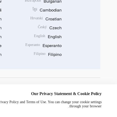
w
Български
Bulgarian
i
ខ្មែរ
Cambodian
n
Hrvatski
Croatian
n
Český
Czech
n
English
English
e
Esperanto
Esperanto
n
Filipino
Filipino
DOWNLOAD OUR APP
Our Privacy Statement & Cookie Policy
Privacy Policy and Terms of Use. You can change your cookie settings
through your browser.