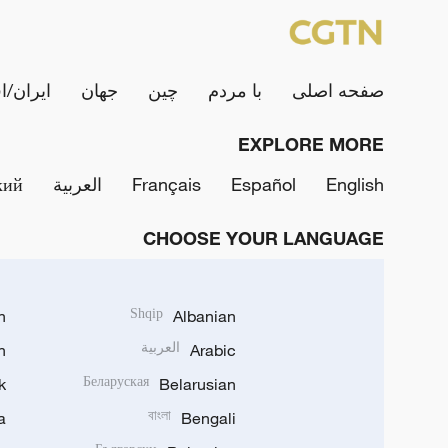
صفحه اصلی
با مردم
چین
جهان
ایران/ا
EXPLORE MORE
English
Español
Français
العربية
кий
CHOOSE YOUR LANGUAGE
h
Shqip
Albanian
Arabic
العربية
n
k
Беларуская
Belarusian
a
বাংলা
Bengali