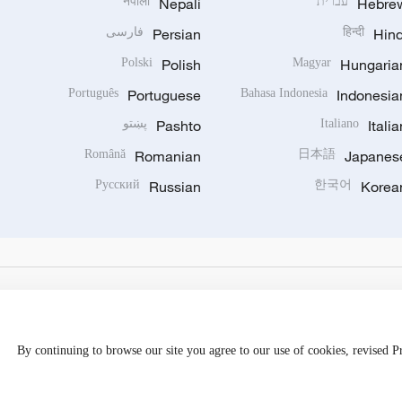
Hebre
עברית
Nepali
नेपाली
Hind
हिन्दी
Persian
فارسی
Polski
Polish
Magyar
Hungaria
Português
Portuguese
Bahasa Indonesia
Indonesia
Italia
Italiano
Pashto
پښتو
Română
Romanian
日本語
Japanes
Русский
Russian
한국어
Korea
By continuing to browse our site you agree to our use of cookies, revised 