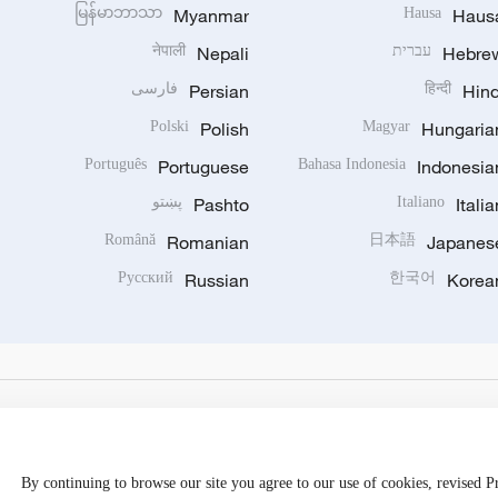
မြန်မာဘာသာ
Myanmar
Hausa
Haus
Hebre
עברית
Nepali
नेपाली
Hind
हिन्दी
Persian
فارسی
Polski
Polish
Magyar
Hungaria
Português
Portuguese
Bahasa Indonesia
Indonesia
Italia
Italiano
Pashto
پښتو
Română
Romanian
日本語
Japanes
Русский
Russian
한국어
Korea
By continuing to browse our site you agree to our use of cookies, revised 