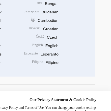
a
বাংলা
Bengali
w
Български
Bulgarian
i
ខ្មែរ
Cambodian
n
Hrvatski
Croatian
n
Český
Czech
n
English
English
e
Esperanto
Esperanto
n
Filipino
Filipino
DOWNLOAD OUR APP
Our Privacy Statement & Cookie Policy
Privacy Policy and Terms of Use. You can change your cookie settings