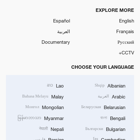
EXPLORE MORE
Español
English
Français
العربية
Documentary
Русский
CCTV+
CHOOSE YOUR LANGUAGE
ລາວ
Shqip
Lao
Albanian
العربية
Bahasa Melayu
Malay
Arabic
Монгол
Беларуская
Mongolian
Belarusian
မြန်မာဘာသာ
বাংলা
Myanmar
Bengali
नेपाली
Български
Nepali
Bulgarian
ខ្មែរ
فارسی
Persian
Cambodian