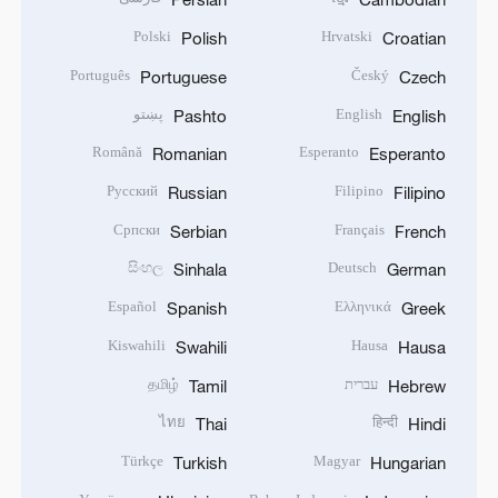
Polski
Hrvatski
Polish
Croatian
Português
Český
Portuguese
Czech
English
پښتو
Pashto
English
Română
Esperanto
Romanian
Esperanto
Русский
Filipino
Russian
Filipino
Српски
Français
Serbian
French
සිංහල
Deutsch
Sinhala
German
Español
Ελληνικά
Spanish
Greek
Kiswahili
Hausa
Swahili
Hausa
עברית
தமிழ்
Tamil
Hebrew
ไทย
हिन्दी
Thai
Hindi
Türkçe
Magyar
Turkish
Hungarian