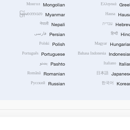
Монгол
Mongolian
Ελληνικά
Gree
မြန်မာဘာသာ
Myanmar
Hausa
Haus
Hebre
עברית
Nepali
नेपाली
Hind
हिन्दी
Persian
فارسی
Polski
Polish
Magyar
Hungaria
Português
Portuguese
Bahasa Indonesia
Indonesia
Italia
Italiano
Pashto
پښتو
Română
Romanian
日本語
Japanes
Русский
Russian
한국어
Korea