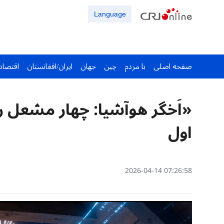
Language
صفحه اصلی
با مردم
چین
جهان
ایران/افغانستان
اقتصاد
«اَخگر هوآشیا: چهار مشعل
اول
07:26:58 2026-04-14