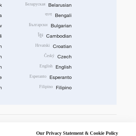
k
Беларуская
Belarusian
a
বাংলা
Bengali
w
Български
Bulgarian
i
ខ្មែរ
Cambodian
n
Hrvatski
Croatian
n
Český
Czech
n
English
English
e
Esperanto
Esperanto
n
Filipino
Filipino
DOWNLOAD OUR APP
Our Privacy Statement & Cookie Policy