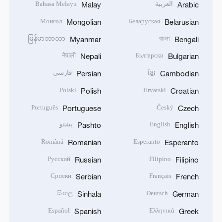
العربية
Bahasa Melayu
Malay
Arabic
Монгол
Беларуская
Mongolian
Belarusian
မြန်မာဘာသာ
বাংলা
Myanmar
Bengali
नेपाली
Български
Nepali
Bulgarian
ខ្មែរ
فارسی
Persian
Cambodian
Polski
Hrvatski
Polish
Croatian
Português
Český
Portuguese
Czech
English
پښتو
Pashto
English
Română
Esperanto
Romanian
Esperanto
Русский
Filipino
Russian
Filipino
Српски
Français
Serbian
French
සිංහල
Deutsch
Sinhala
German
Español
Ελληνικά
Spanish
Greek