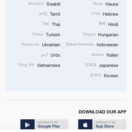
Kiswahili
Hausa
Swahili
Hausa
עברית
தமிழ்
Tamil
Hebrew
ไทย
हिन्दी
Thai
Hindi
Türkçe
Magyar
Turkish
Hungarian
Українська
Bahasa Indonesia
Ukrainian
Indonesian
Italiano
اردو
Urdu
Italian
Tiếng Việt
日本語
Vietnamese
Japanese
한국어
Korean
DOWNLOAD OUR APP